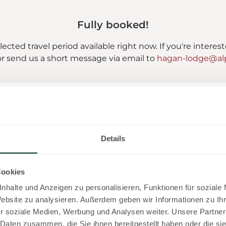
Fully booked!
lected travel period available right now. If you're interes
r send us a short message via email to
hagan-lodge@alp
Lodge Comfort 2 Peop
Details
2
Max: 2 people
82
m
Cookies
4 burner cooktop
Radio
nhalte und Anzeigen zu personalisieren, Funktionen für soziale
Shower
Show all amenities
Website zu analysieren. Außerdem geben wir Informationen zu I
r soziale Medien, Werbung und Analysen weiter. Unsere Partner
Lodge for maximal 2 people:
 Daten zusammen, die Sie ihnen bereitgestellt haben oder die s