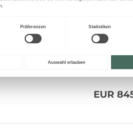
1 bedroom with double bed
n.
5
82 m2 over two fl oors
Lobby with cloakroom
Spacious living area (lodge without
Show More
Präferenzen
Statistiken
Living room with cosy seating area 
kitchen with eletric stove incl. oven
Shower and separate WC
Small terrace
vailable for your 7 nights search:
Saturday - Saturda
Auswahl erlauben
EUR 84