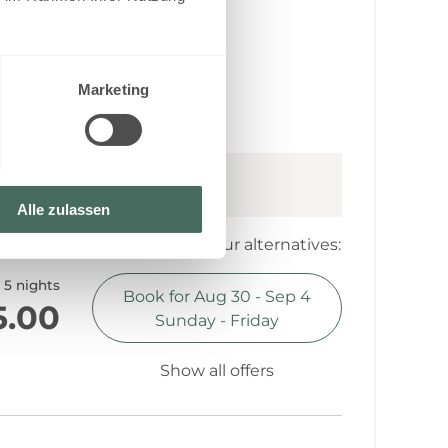
 sauna)
Marketing
and beautiful integrated
y
(
Aug 8 - 15, 2026
)
Alle zulassen
Choose one of our alternatives:
5 nights
Book for
Aug 30 - Sep 4
5.00
Sunday - Friday
Show all offers