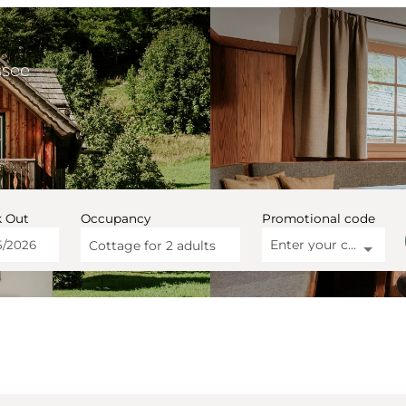
ssee
 Out
Occupancy
Promotional code
Enter your code
Cottage for
2 adults
e Altaussee - Our availabl