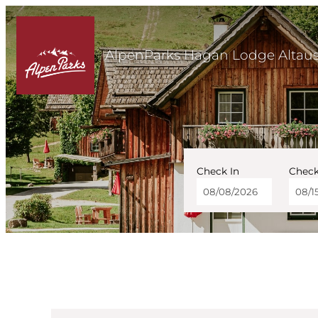
AlpenParks Hagan Lodge Altau
Check In
Check
AlpenParks Hagan Lodg