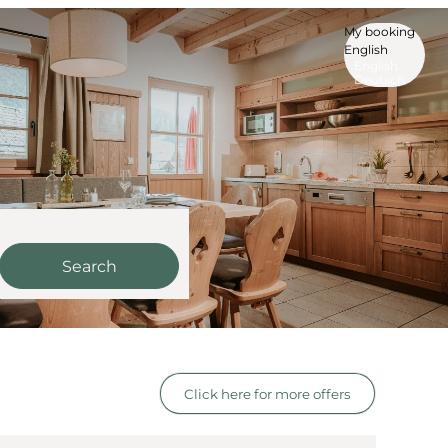
My booking
English
English
Deutsch
Search
e offers!
Click here for more offers