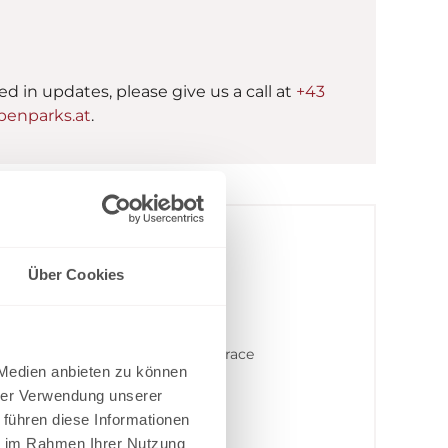
ted in updates, please give us a call at
+43
enparks.at
.
le
Über Cookies
Mountain view
Balcony/terrace
 Medien anbieten zu können
hrer Verwendung unserer
 führen diese Informationen
ie im Rahmen Ihrer Nutzung