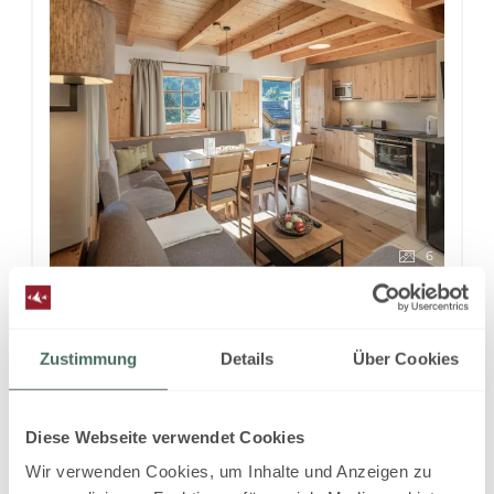
6
Lodge Alpine Superior
Zustimmung
Details
Über Cookies
2
Max.: 7 Personen
95
m
Diese Webseite verwendet Cookies
4 Plattenherd
Radio
Wir verwenden Cookies, um Inhalte und Anzeigen zu
Aussicht auf eine Berglandschaft