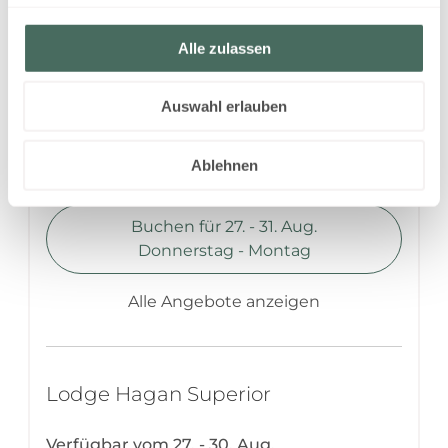
Lodge Hagan Superior
Nichtraucher Lodges.
Alle zulassen
Verfügbar vom 27. - 31. Aug.
Nicht rückerstattbare Rate
Auswahl erlauben
4 Nächte
1.400,00 EUR
Ablehnen
Buchen für
27. - 31. Aug.
Donnerstag - Montag
Alle Angebote anzeigen
Lodge Hagan Superior
Verfügbar vom 27. - 30. Aug.