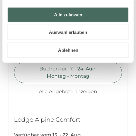
Lodge Alpine Comfort
Alle zulassen
Verfügbar vom 17. - 24. Aug.
Nicht rückerstattbare Rate
Auswahl erlauben
7 Nächte
1.843,00 EUR
Ablehnen
Buchen für
17. - 24. Aug.
Montag - Montag
Alle Angebote anzeigen
Lodge Alpine Comfort
Verfügbar vom 15. - 22. Aug.