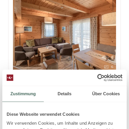
6
Lodge Alpine Comfort
Zustimmung
Details
Über Cookies
2
Max.: 6 Personen
82
m
Diese Webseite verwendet Cookies
4 Plattenherd
Radio
Wir verwenden Cookies, um Inhalte und Anzeigen zu
Aussicht auf eine Berglandschaft