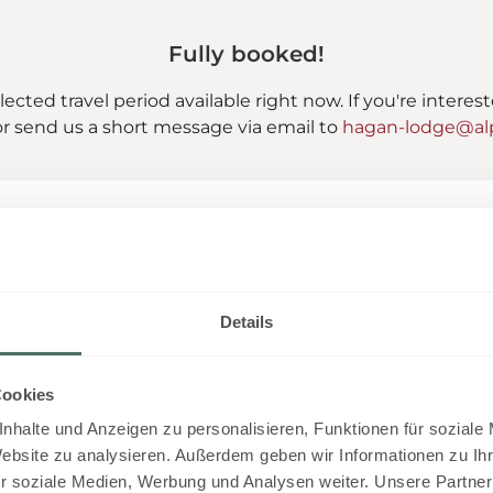
Fully booked!
lected travel period available right now. If you're interes
r send us a short message via email to
hagan-lodge@alp
Lodge Alpine Superior
Details
SOMEONE JUST BOOKED THIS
2
Max: 7 people
95
m
Cookies
4 burner cooktop
Radio
nhalte und Anzeigen zu personalisieren, Funktionen für soziale
Website zu analysieren. Außerdem geben wir Informationen zu I
Shower
Show all amenities
r soziale Medien, Werbung und Analysen weiter. Unsere Partner