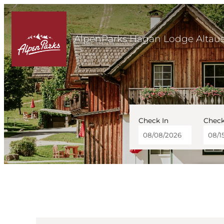
AlpenParks Hagan Lodge Altau
Check In
Check
AlpenParks Hagan Lodg