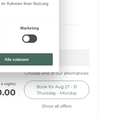
ie im Rahmen Ihrer Nutzung
aces possible
a beds in bedroom for (1 adult or 2 children)
Marketing
and beautiful integrated
 equipment, mountain bikes (lockable)
y
(
Aug 8 - 15, 2026
)
Alle zulassen
Choose one of our alternatives:
4 nights
Book for
Aug 27 - 31
0.00
Thursday - Monday
Show all offers