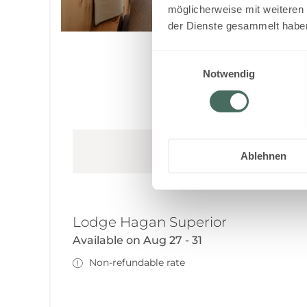
möglicherweise mit weiteren
der Dienste gesammelt habe
Einwilligungsauswahl
Notwendig
This room is not a
Ablehnen
Lodge Hagan Superior
Available on Aug 27 - 31
Non-refundable rate