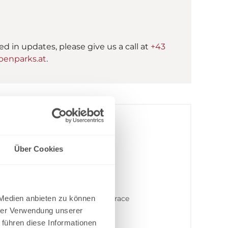
ted in updates, please give us a call at
+43
enparks.at
.
Über Cookies
Mountain view
Balcony/terrace
 Medien anbieten zu können
hrer Verwendung unserer
 führen diese Informationen