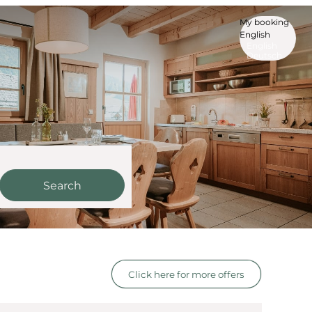
My booking
English
English
Deutsch
Search
e offers!
Click here for more offers