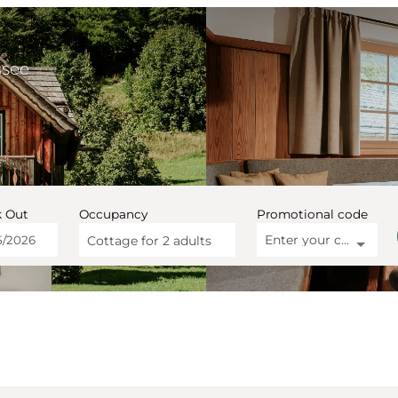
ssee
 Out
Occupancy
Promotional code
Enter your code
Cottage for
2 adults
e Altaussee - Our availabl