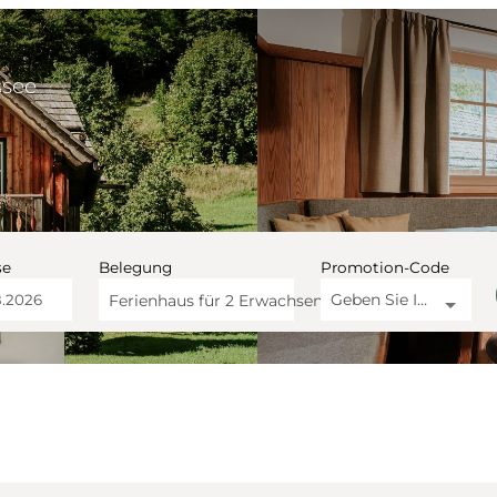
ssee
se
Belegung
Promotion-Code
Geben Sie Ihren Code ein
Ferienhaus für
2 Erwachsene
ge Altaussee - Unsere ve