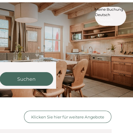
Meine Buchung
Deutsch
Deutsch
English
Suchen
rfügbaren Angebote
Klicken Sie hier für weitere Angebote