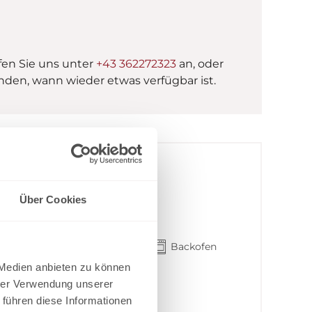
fen Sie uns unter
+43 362272323
an, oder
nden, wann wieder etwas verfügbar ist.
 PLUS
Über Cookies
icht auf eine Berglandschaft
Backofen
 Medien anbieten zu können
kmale anzeigen
hrer Verwendung unserer
 führen diese Informationen
tten möglich