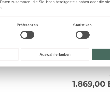
 Daten zusammen, die Sie ihnen bereitgestellt haben oder die s
82 m² auf zwei Etagen
n.
5
2 Schlafzimmer mit Doppelbetten
- zwei Zusatzbetten auf der ausz
1 Dusche und WC im Erdgeschoß
Mehr anzeigen
1 Dusche und WC in einem Schlaf
Präferenzen
Statistiken
Lodge mit Privat-Sauna
Großzügiger Wohnraum mit gemütli
inklusive Backofen
 7 Nächte Anfrage leider nicht verfügbar:
Vorraum mit Garderobe
Samstag - 
Kleine Terrasse
Auswahl erlauben
Alle AlpenParks Hagan Lodges sind
1.869,00