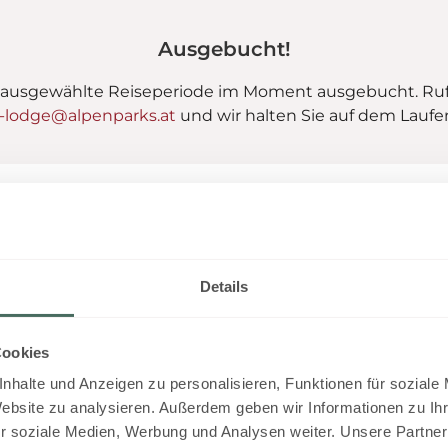
Ausgebucht!
r die ausgewählte Reiseperiode im Moment ausgebucht. Ru
-lodge@alpenparks.at
und wir halten Sie auf dem Laufe
Lodge Alpine Comfort
Details
2
Max.: 6 Personen
82
m
Cookies
4 Plattenherd
Radio
Auss
nhalte und Anzeigen zu personalisieren, Funktionen für soziale
Balkon/Terrasse
Alle Ausstattungsmer
Website zu analysieren. Außerdem geben wir Informationen zu I
r soziale Medien, Werbung und Analysen weiter. Unsere Partner
Lodge für 4 Personen + 2 Zusatzbe