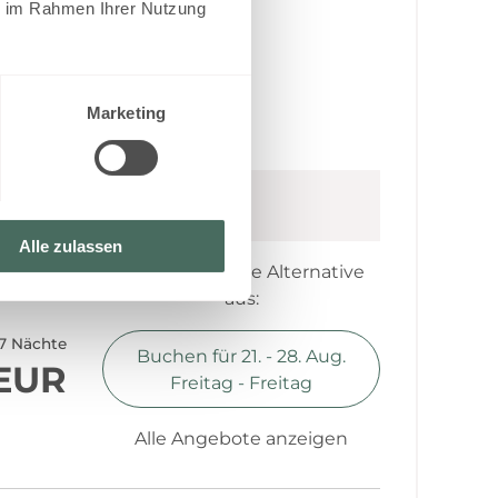
ie im Rahmen Ihrer Nutzung
 im Obergeschoß
iehbaren Couch im Wohnzimmer
zimmer
Marketing
cher Sitzecke und integrierter schöner Küche
Samstag
(
8. - 15. Aug., 2026
)
Alle zulassen
 Nichtraucher Lodges.
Wählen Sie eine Alternative
aus:
7 Nächte
Buchen für
21. - 28. Aug.
 EUR
Freitag - Freitag
Alle Angebote anzeigen