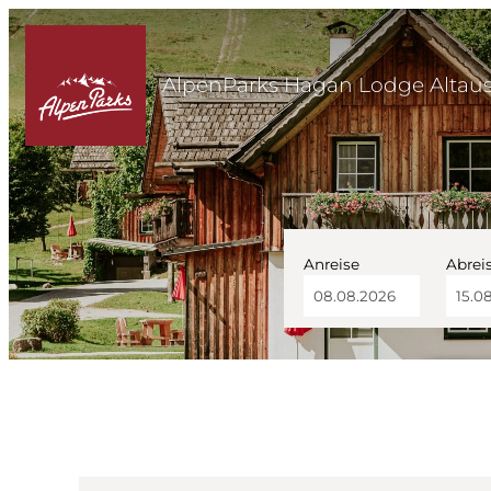
AlpenParks Hagan Lodge Altau
Anreise
Abrei
AlpenParks Hagan Lod