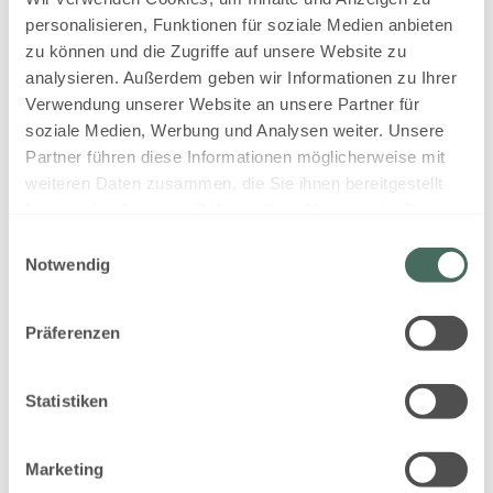
Aussicht auf eine Berglandschaft
personalisieren, Funktionen für soziale Medien anbieten
zu können und die Zugriffe auf unsere Website zu
Balkon/Terrasse
Dusche
analysieren. Außerdem geben wir Informationen zu Ihrer
Alle Ausstattungsmerkmale anzeigen
Verwendung unserer Website an unsere Partner für
soziale Medien, Werbung und Analysen weiter. Unsere
Lodge für maximal 2 Personen, keine
Partner führen diese Informationen möglicherweise mit
Überbelegung möglich:
weiteren Daten zusammen, die Sie ihnen bereitgestellt
1 Schlafzimmer mit Doppelbett im
haben oder die sie im Rahmen Ihrer Nutzung der Dienste
Obergeschoß
gesammelt haben.
82 m² auf zwei Etagen
Einwilligungsauswahl
Mehr anzeigen
Notwendig
Lodge ohne Privat-Sauna
Vorraum mit Garderobe
Großzügiger Wohnbereich
Dieses Zimmer ist für Ihre 7 Nächte
Präferenzen
Wohnraum mit gemütlicher Sitzecke und
Anfrage leider nicht
integrierter schöner Küche inklusive
verfügbar:
Samstag - Samstag
(
8. -
Backofen
Statistiken
15. Aug., 2026
)
Dusche und WC getrennt
Kleine Terrasse
Alle AlpenParks Hagan Lodges sind
Marketing
Nichtraucher Lodges.